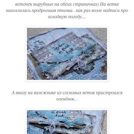
веточек вырубных на обеих страничках) На ветке
нахохлилась продрогшая птичка...как раз возле надписи про
холодную погоду....
А внизу на валежнике из сосновых веток пристроился
оленёнок...