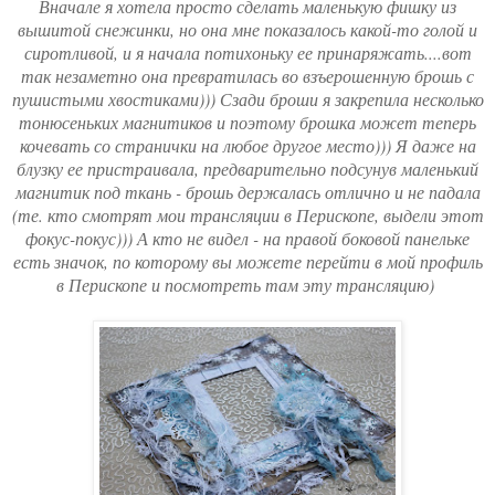
Вначале я хотела просто сделать маленькую фишку из
вышитой снежинки, но она мне показалось какой-то голой и
сиротливой, и я начала потихоньку ее принаряжать....вот
так незаметно она превратилась во взъерошенную брошь с
пушистыми хвостиками))) Сзади броши я закрепила несколько
тонюсеньких магнитиков и поэтому брошка может теперь
кочевать со странички на любое другое место))) Я даже на
блузку ее пристраивала, предварительно подсунув маленький
магнитик под ткань - брошь держалась отлично и не падала
(те. кто смотрят мои трансляции в Перископе, выдели этот
фокус-покус))) А кто не видел - на правой боковой панельке
есть значок, по которому вы можете перейти в мой профиль
в Перископе и посмотреть там эту трансляцию)